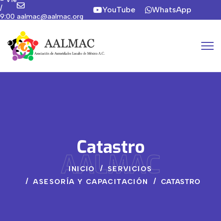
/
YouTube
WhatsApp
9:00
aalmac@aalmac.org
a
Instagram
19:00
hrs
Catastro
AALMAC
INICIO
SERVICIOS
ASESORÍA Y CAPACITACIÓN
CATASTRO