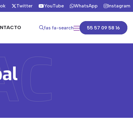
ook
Twitter
YouTube
WhatsApp
Instagram
NTACTO
fas fa-search
55 57 09 58 16
AC
al