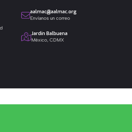
aalmac@aalmac.org
Envíanos un correo
ad
Jardín Balbuena
México, CDMX